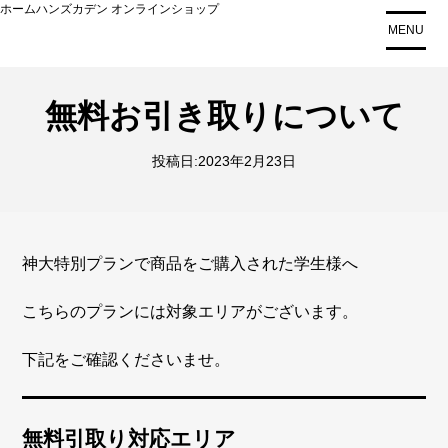
コ
ホームハンズカデン オンラインショップ
MENU
ン
テ
ン
ツ
無料お引き取りについて
に
ス
投稿日:
2023年2月23日
キ
ッ
プ
神大特別プランで商品をご購入された学生様へ
こちらのプランには対象エリアがございます。
下記をご確認くださいませ。
無料引取り対応エリア