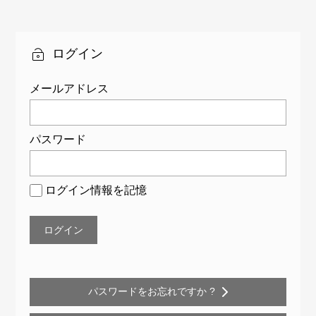
年神
配達
ナ
戸大
時間
ビ
学新
につ
ログイン
入学
いて
ゲ
生様
メールアドレス
ー
向け
特別
シ
プラ
パスワード
ョ
ン
ン
ログイン情報を記憶
パスワードをお忘れですか ?