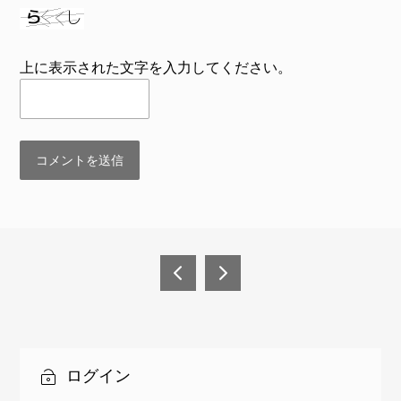
上に表示された文字を入力してください。
投
稿
卒業
無料
後の
お引
ナ
流れ
き取
ビ
りに
ログイン
つい
ゲ