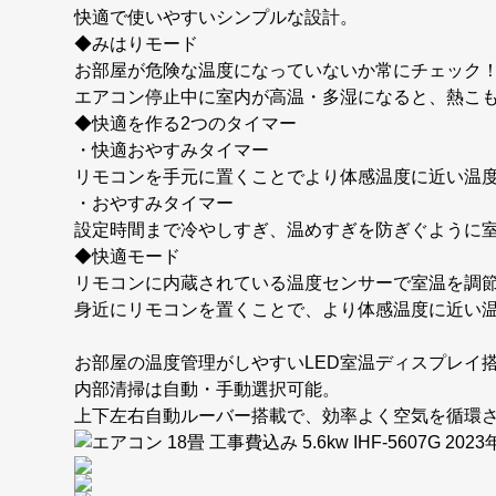
快適で使いやすいシンプルな設計。
◆みはりモード
お部屋が危険な温度になっていないか常にチェック
エアコン停止中に室内が高温・多湿になると、熱こ
◆快適を作る2つのタイマー
・快適おやすみタイマー
リモコンを手元に置くことでより体感温度に近い温
・おやすみタイマー
設定時間まで冷やしすぎ、温めすぎを防ぎぐように
◆快適モード
リモコンに内蔵されている温度センサーで室温を調
身近にリモコンを置くことで、より体感温度に近い
お部屋の温度管理がしやすいLED室温ディスプレイ
内部清掃は自動・手動選択可能。
上下左右自動ルーバー搭載で、効率よく空気を循環