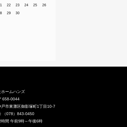
21
22
23
24
25
26
28
29
30
社ホームハンズ
658-0044
戸市東灘区御影塚町1丁目10-7
（078）843-0450
時間 午前9時～午後6時