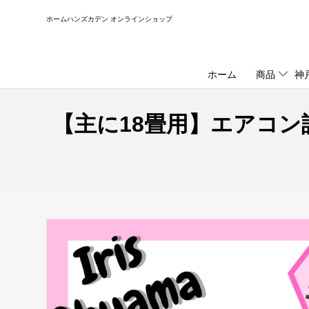
コ
ホームハンズカデン オンラインショップ
ン
テ
ン
ツ
ホーム
商品
神
に
ス
【主に18畳用】エアコ
キ
ッ
プ