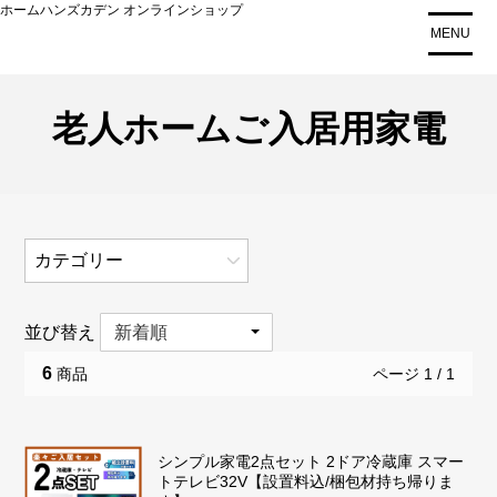
コ
ホームハンズカデン オンラインショップ
MENU
ン
テ
ン
ツ
老人ホームご入居用家電
に
ス
キ
ッ
プ
カテゴリー
掃除機
並び替え
冷蔵庫
6
ページ 1 / 1
商品
洗濯機
テレビ
シンプル家電2点セット 2ドア冷蔵庫 スマー
調理家電
トテレビ32V【設置料込/梱包材持ち帰りま