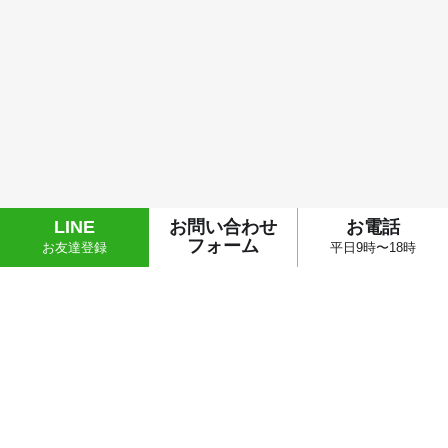
今月(2026年8月)
日
月
火
水
木
金
土
1
2
3
4
5
6
7
8
9
10
11
12
13
14
15
16
17
18
19
20
21
22
23
24
25
26
27
28
29
LINE
お問い合わせ
お電話
30
31
フォーム
お友達登録
平日9時〜18時
翌月(2026年9月)
日
月
火
水
木
金
土
1
2
3
4
5
6
7
8
9
10
11
12
13
14
15
16
17
18
19
20
21
22
23
24
25
26