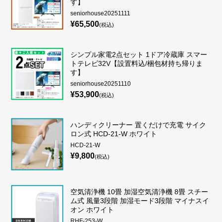
す】
エアコン
seniorhouse20251111
¥65,500
(税込)
空気清浄機
暖房器具
シンプル家電2点セット 1ドア冷蔵庫 スマー
トテレビ32V【設置料込/梱包材持ち帰りま
電化小物（照明）
す】
seniorhouse20251110
電化小物（美容・健康）
¥53,900
(税込)
ハンディクリーナー 置くだけで充電 サイク
ロン式 HCD-21-W ホワイト
HCD-21-W
¥9,800
(税込)
空気清浄機 10畳 加湿空気清浄機 8畳 スチー
ム式 風量3段階 加湿モード3段階 マイナスイ
オン ホワイト
RHF-253-W