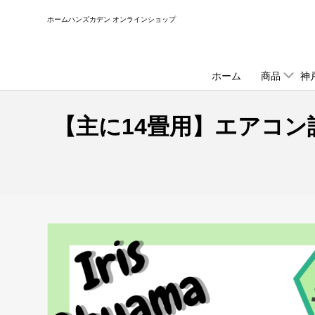
コ
ホームハンズカデン オンラインショップ
ン
テ
ン
ツ
ホーム
商品
神
に
ス
【主に14畳用】エアコ
キ
ッ
プ