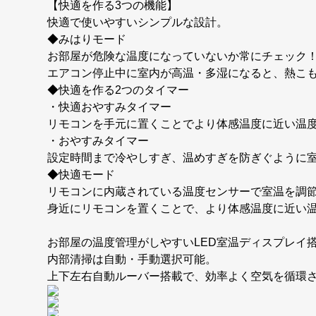
【快適を作る3つの機能】
快適で使いやすいシンプルな設計。
◆みはりモード
お部屋が危険な温度になっていないか常にチェック
エアコン停止中に室内が高温・多湿になると、熱こ
◆快適を作る2つのタイマー
・快適おやすみタイマー
リモコンを手元に置くことでより体感温度に近い温
・おやすみタイマー
設定時間まで冷やしすぎ、温めすぎを防ぎぐように
◆快適モード
リモコンに内蔵されている温度センサーで室温を調
身近にリモコンを置くことで、より体感温度に近い
お部屋の温度管理がしやすいLED室温ディスプレイ
内部清掃は自動・手動選択可能。
上下左右自動ルーバー搭載で、効率よく空気を循環