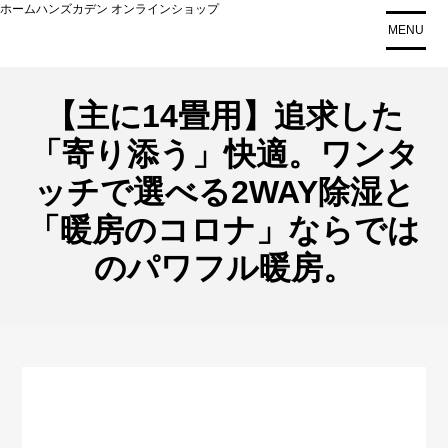
コ
ホームハンズカデン オンラインショップ
MENU
ン
テ
ン
ツ
【主に14畳用】追求した
に
「寄り添う」快適。ワンタ
ス
キ
ッチで選べる2WAY除湿と
ッ
「暖房のコロナ」ならでは
プ
のパワフル暖房。